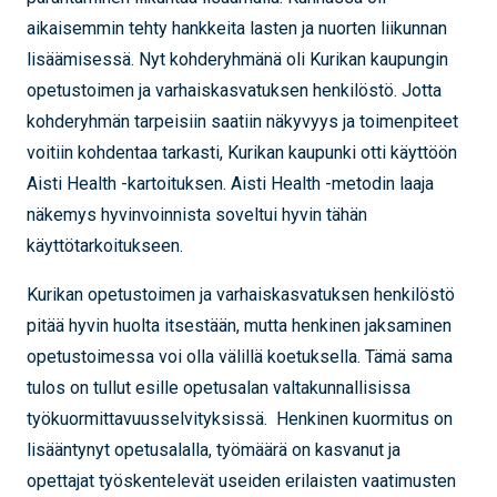
aikaisemmin tehty hankkeita lasten ja nuorten liikunnan
lisäämisessä. Nyt kohderyhmänä oli Kurikan kaupungin
opetustoimen ja varhaiskasvatuksen henkilöstö. Jotta
kohderyhmän tarpeisiin saatiin näkyvyys ja toimenpiteet
voitiin kohdentaa tarkasti, Kurikan kaupunki otti käyttöön
Aisti Health -kartoituksen. Aisti Health -metodin laaja
näkemys hyvinvoinnista soveltui hyvin tähän
käyttötarkoitukseen.
Kurikan opetustoimen ja varhaiskasvatuksen henkilöstö
pitää hyvin huolta itsestään, mutta henkinen jaksaminen
opetustoimessa voi olla välillä koetuksella. Tämä sama
tulos on tullut esille opetusalan valtakunnallisissa
työkuormittavuusselvityksissä. Henkinen kuormitus on
lisääntynyt opetusalalla, työmäärä on kasvanut ja
opettajat työskentelevät useiden erilaisten vaatimusten