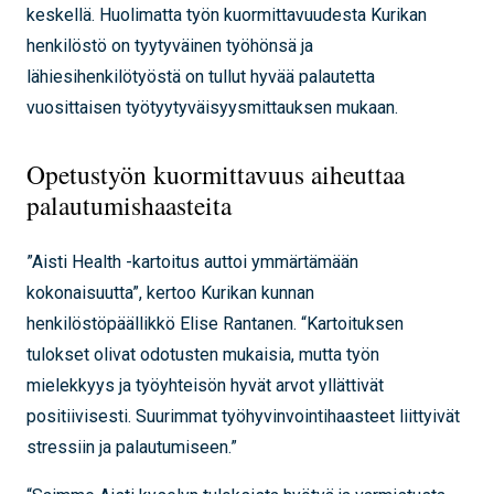
keskellä. Huolimatta työn kuormittavuudesta Kurikan
henkilöstö on tyytyväinen työhönsä ja
lähiesihenkilötyöstä on tullut hyvää palautetta
vuosittaisen työtyytyväisyysmittauksen mukaan.
Opetustyön kuormittavuus aiheuttaa
palautumishaasteita
”Aisti Health -kartoitus auttoi ymmärtämään
kokonaisuutta”, kertoo Kurikan kunnan
henkilöstöpäällikkö Elise Rantanen. “Kartoituksen
tulokset olivat odotusten mukaisia, mutta työn
mielekkyys ja työyhteisön hyvät arvot yllättivät
positiivisesti. Suurimmat työhyvinvointihaasteet liittyivät
stressiin ja palautumiseen.”