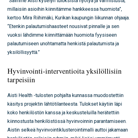
“Saimme Aisti kyselyn tuloksista hyötyä ja varmistusta,
millaisiin asioihin kiinnitämme hankkeessa huomiota”,
kertoo Mira Riihimäki, Kurikan kaupungin liikunnan ohjaaja.
“Etenkin palautumishaasteet nousivat pinnalle ja sen
vuoksi lähdimme kiinnittämään huomiota fyysiseen
palautumiseen unohtamatta henkistä palautumista ja
yksilöllisyyttä.”
Hyvinvointi-interventioita yksilöllisiin
tarpeisiin
Aisti Health -tulosten pohjalta kunnassa muodostettiin
käsitys projektin lähtötilanteesta. Tulokset käytiin läpi
koko henkilöstön kanssa ja keskusteluilla herätettiin
kiinnostusta henkilöstössä hyvinvoinnin parantamiseen.
Aistin selkeä hyvinvointiklusterointimalli auttoi jakamaan