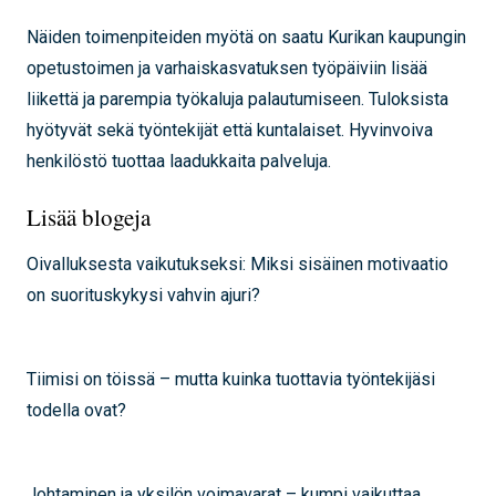
Näiden toimenpiteiden myötä on saatu Kurikan kaupungin
opetustoimen ja varhaiskasvatuksen työpäiviin lisää
liikettä ja parempia työkaluja palautumiseen. Tuloksista
hyötyvät sekä työntekijät että kuntalaiset. Hyvinvoiva
henkilöstö tuottaa laadukkaita palveluja.
Lisää blogeja
Oivalluksesta vaikutukseksi: Miksi sisäinen motivaatio
on suorituskykysi vahvin ajuri?
Tiimisi on töissä – mutta kuinka tuottavia työntekijäsi
todella ovat?
Johtaminen ja yksilön voimavarat – kumpi vaikuttaa