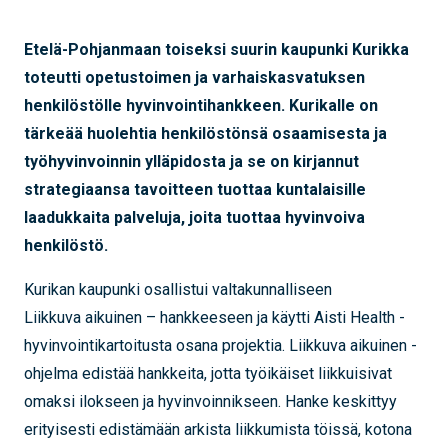
Etelä-Pohjanmaan toiseksi suurin kaupunki Kurikka
toteutti opetustoimen ja varhaiskasvatuksen
henkilöstölle hyvinvointihankkeen. Kurikalle on
tärkeää huolehtia henkilöstönsä osaamisesta ja
työhyvinvoinnin ylläpidosta ja se on
kirjannut
strategiaansa tavoitteen tuottaa kuntalaisille
laadukkaita palveluja, joita tuottaa hyvinvoiva
henkilöstö.
Kurikan kaupunki osallistui valtakunnalliseen
Liikkuva aikuinen – hankkeeseen ja käytti Aisti Health -
hyvinvointikartoitusta osana projektia. Liikkuva aikuinen -
ohjelma edistää hankkeita, jotta työikäiset liikkuisivat
omaksi ilokseen ja hyvinvoinnikseen. Hanke keskittyy
erityisesti edistämään arkista liikkumista töissä, kotona