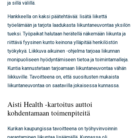
ja sillä välillä.
Hankkeella on kaksi päätehtävää: lisätä liikettä
työelämään ja tarjota laadukasta liikuntaneuvontaa yksilön
tueksi. Työpaikat halutaan herätellä näkemään liikunta ja
riittävä fyysinen kunto keinona ylläpitää henkilöstön
työkykyä. Liikkuva aikuinen -ohjelma tarjoaa liikunnan
monipuoliseen hyödyntämiseen tietoa ja toimintamalleja.
Kuntia kannustetaan tarjoamaan liikuntaneuvontaa vähän
liikkuville. Tavoitteena on, että suositusten mukaista
liikuntaneuvontaa on saatavilla jokaisessa kunnassa.
Aisti Health -kartoitus auttoi
kohdentamaan toimenpiteitä
Kurikan kaupungissa tavoitteena on työhyvinvoinnin
parantaminen liikuntaa lisäämällä. Kunnassa oli