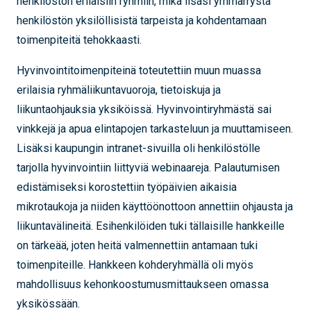
henkilöstön erilaisiin ryhmiin, mikä lisäsi ymmärrystä
henkilöstön yksilöllisistä tarpeista ja kohdentamaan
toimenpiteitä tehokkaasti.
Hyvinvointitoimenpiteinä toteutettiin muun muassa
erilaisia ryhmäliikuntavuoroja, tietoiskuja ja
liikuntaohjauksia yksiköissä. Hyvinvointiryhmästä sai
vinkkejä ja apua elintapojen tarkasteluun ja muuttamiseen.
Lisäksi kaupungin intranet-sivuilla oli henkilöstölle
tarjolla hyvinvointiin liittyviä webinaareja. Palautumisen
edistämiseksi korostettiin työpäivien aikaisia
mikrotaukoja ja niiden käyttöönottoon annettiin ohjausta ja
liikuntavälineitä. Esihenkilöiden tuki tällaisille hankkeille
on tärkeää, joten heitä valmennettiin antamaan tuki
toimenpiteille. Hankkeen kohderyhmällä oli myös
mahdollisuus kehonkoostumusmittaukseen omassa
yksikössään.